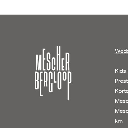
Weds
Kids
Prest
Kort
Mesc
Mesc
km