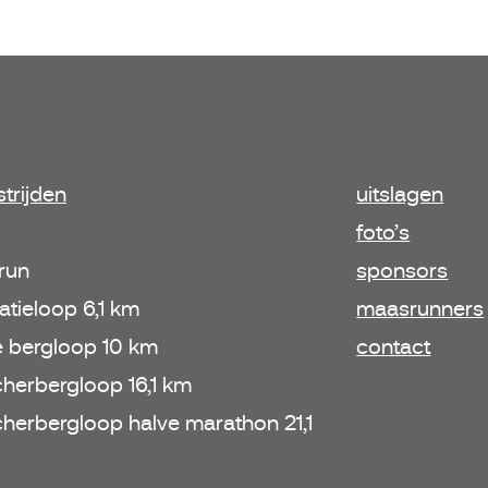
trijden
uitslagen
foto’s
 run
sponsors
atieloop 6,1 km
maasrunners
e bergloop 10 km
contact
herbergloop 16,1 km
herbergloop halve marathon 21,1